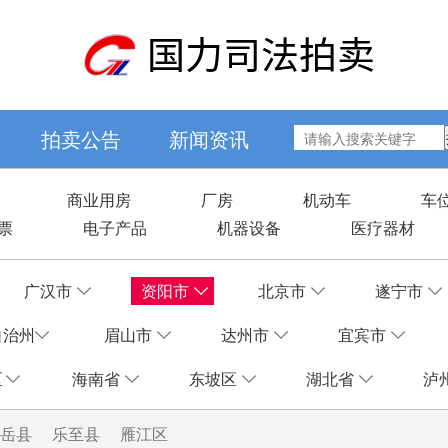
拍卖公告
新闻资讯
商业用房
厂房
机动车
车
票
电子产品
机器设备
医疗器材
广汉市
资阳市
北京市
遂宁市
自治州
眉山市
达州市
宜宾市
区
海南省
东坡区
湖北省
泸
岳县
乐至县
雁江区