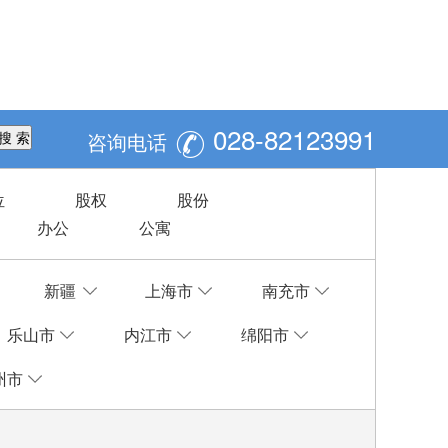
028-82123991

咨询电话
位
股权
股份
办公
公寓
新疆
上海市
南充市
乐山市
内江市
绵阳市
州市