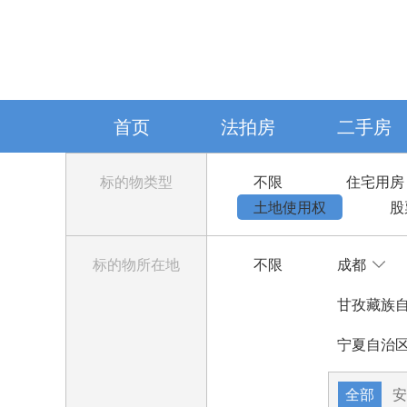
首页
法拍房
二手房
标的物类型
不限
住宅用房
土地使用权
股
标的物所在地
不限
成都
甘孜藏族
宁夏自治
全部
安