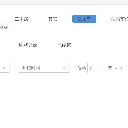
二手房
其它
法拍车
法拍车
器材
即将开始
已结束
价格
万
-